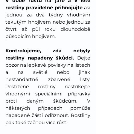
V době růstu na jaře a v létě 
rostliny pravidelně přihnojujte 
asi 
jednou za dva týdny vhodným 
tekutým hnojivem nebo jednou za 
čtvrt až půl roku dlouhodobě 
působícím hnojivem.
Kontrolujeme, zda nebyly 
rostliny napadeny škůdci. 
Dejte 
pozor na lepkavé povlaky na listech 
a na světlé nebo jinak 
nestandartně zbarvené listy. 
Postižené rostliny nastříkejte 
vhodnými speciálními přípravky 
proti daným škůdcům. V 
některých případech pomůže 
napadené části odříznout. Rostliny 
pak také začnou více růst.