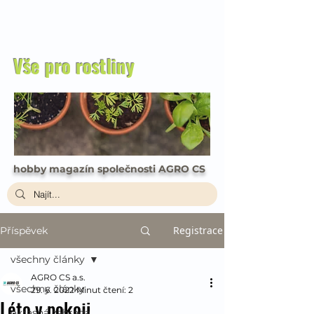
Vše pro rostliny
hobby magazín společnosti AGRO CS
Registrace
Příspěvek
všechny články
AGRO CS a.s.
všechny články
29. 6. 2022
Minut čtení: 2
Léto v pokoji
okrasná zahrada