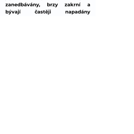
zanedbávány, brzy zakrní a 
bývají častěji napadány 
chorobami a škůdci. Věnujme jim 
tedy dostatečnou péčí a rostliny 
nás odmění zdravým růstem a 
svoji krásou ozdobí náš interiér. :)
interiér
Zobrazit vše
Nejnovější příspěvky