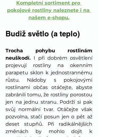
Kompletní sortiment pro 
pokojové rostliny naleznete i na 
našem e-shopu.
Budiž světlo (a teplo)
Trocha pohybu rostlinám 
neuškodí. 
I při dobrém osvětlení 
projevují rostliny na okenním 
parapetu sklon k jednostrannému 
růstu. Nádoby s pokojovými 
rostlinami občas otáčejte, abyste 
zabránili tomu, že rostliny porostou 
jen na jednu stranu. Podrží si pak 
svůj normální tvar. Otáčejte však 
pozvolna, stačí posun jen o pět až 
deset stupňů. Při radikálnějších 
změnách by mohlo dojít k 