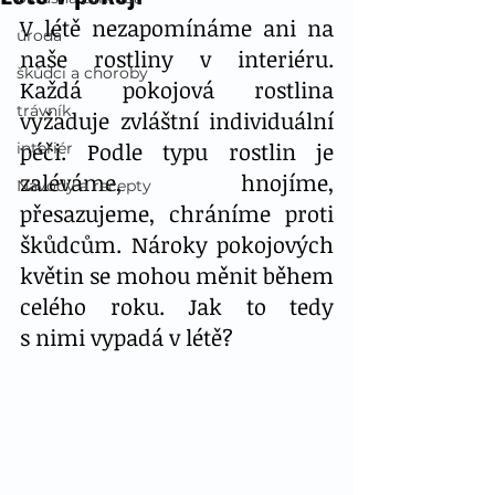
V létě nezapomínáme ani na 
úroda
naše rostliny v interiéru. 
škůdci a choroby
Každá pokojová rostlina 
trávník
vyžaduje zvláštní individuální 
péči. Podle typu rostlin je 
interiér
zaléváme, hnojíme, 
Návody a recepty
přesazujeme, chráníme proti 
škůdcům. Nároky pokojových 
květin se mohou měnit během 
celého roku. Jak to tedy 
s nimi vypadá v létě?