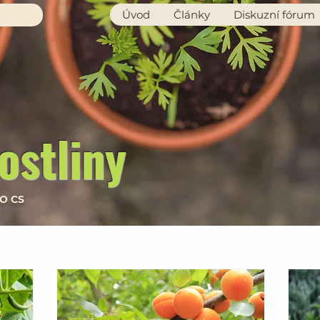
Úvod
Články
Diskuzní fórum
ostliny
RO CS