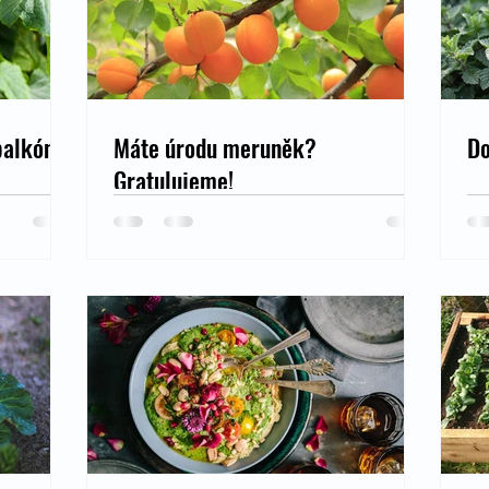
balkónu
Máte úrodu meruněk?
Do
Gratulujeme!