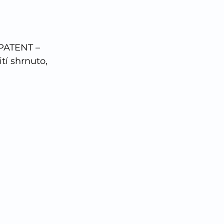
PATENT – 
í shrnuto, 