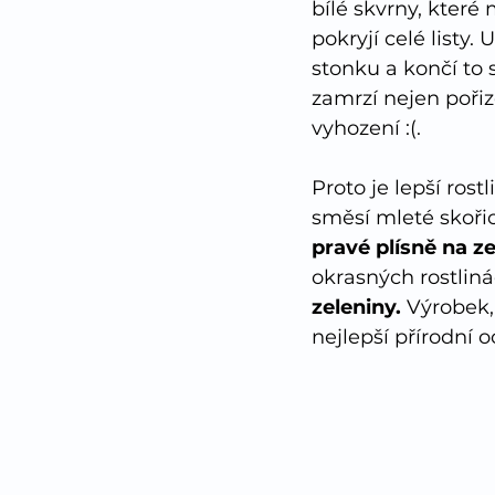
bílé skvrny, které
pokryjí celé listy
stonku a končí to
zamrzí nejen pořiz
vyhození :(.
Proto je lepší rost
směsí mleté skořic
pravé plísně na z
okrasných rostliná
zeleniny. 
Výrobek,
nejlepší přírodní 