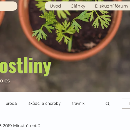
Úvod
Články
Diskuzní fórum
ostliny
RO CS
úroda
škůdci a choroby
trávník
7. 2019
Minut čtení: 2