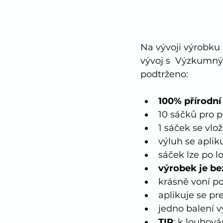
Na vývoji výrobku
vývoj s  Výzkumný
podtrženo:
100% přírodní
10 sáčků pro p
1 sáček se vlož
výluh se aplik
sáček lze po 
výrobek je be
krásně voní po
aplikuje se pr
jedno balení 
TIP
: k louhová