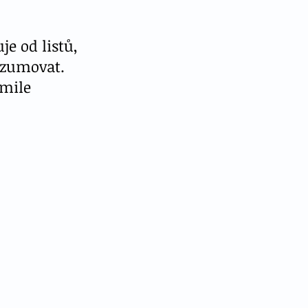
e od listů, 
nzumovat. 
kmile 