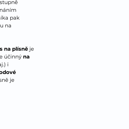
ostupně 
ernáním 
íka pak 
u na 
 na plísně
 je 
e účinný 
na 
.) i 
lodové 
ně je 