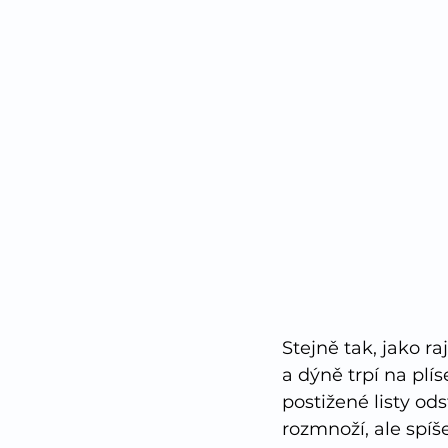
Stejně tak, jako r
a dýně trpí na plís
postižené listy ods
rozmnoží, ale spíše