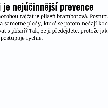
i je nejúčinnější prevence
orobou rajčat je plíseň bramborová. Postupuj
na samotné plody, které se potom nedají ko
at s plísní? Tak, že ji předejdete, protože ja
 postupuje rychle.