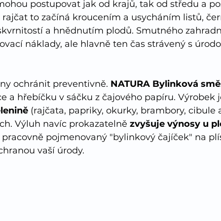
 mohou postupovat jak od krajů, tak od středu a p
. U rajčat to začíná kroucením a usycháním listů, č
 skvrnitostí a hnědnutím plodů. Smutného zahradn
ovací náklady, ale hlavně ten čas strávený s úrodo
liny ochránit preventivně. 
NATURA Bylinková směs
e a hřebíčku v sáčku z čajového papíru. Výrobek j
elenině
 (rajčata, papriky, okurky, brambory, cibule aj
ch. Výluh navíc prokazatelně 
zvyšuje výnosy u p
 pracovně pojmenovaný "bylinkový čajíček" na plís
ochranou vaší úrody.