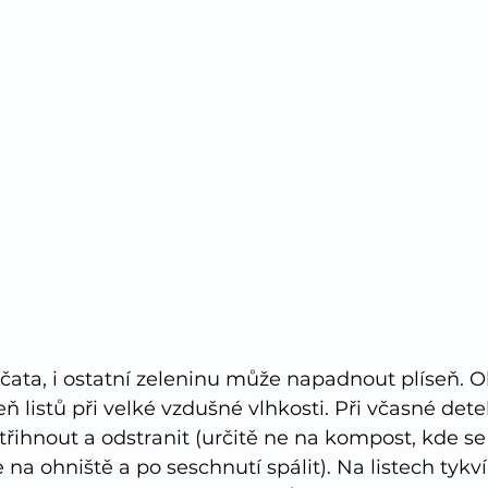
ajčata, i ostatní zeleninu může napadnout plíseň. O
eň listů při velké vzdušné vlhkosti. Při včasné dete
třihnout a odstranit (určitě ne na kompost, kde se 
 na ohniště a po seschnutí spálit). Na listech tykví