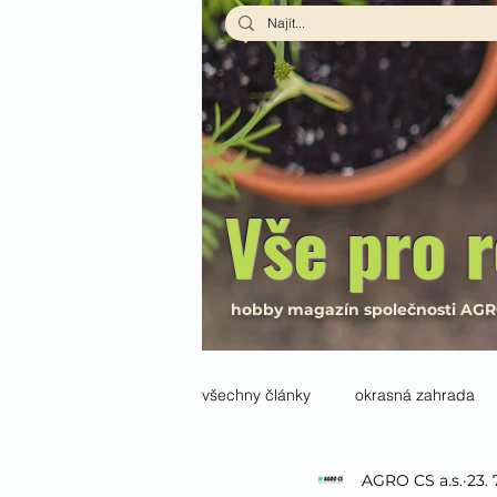
Vše pro r
hobby magazín společnosti AG
všechny články
okrasná zahrada
AGRO CS a.s.
23. 
interiér
Návody a recepty