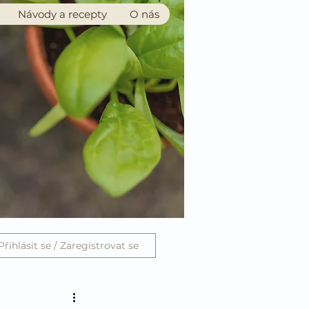
Návody a recepty
O nás
Přihlásit se / Zaregistrovat se