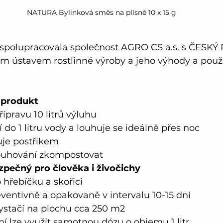
NATURA Bylinková směs na plísně 10 x 15 g
 spolupracovala společnost AGRO CS a.s. s ČESKÝ 
m ústavem rostlinné výroby a jeho výhody a použit
 produkt
řípravu 10 litrů výluhu
í do 1 litru vody a louhuje se ideálně přes noc
uje postřikem
louhování zkompostovat
zpečný pro člověka i živočichy
 hřebíčku a skořici
eventivně a opakovaně v intervalu 10-15 dní
vystačí na plochu cca 250 m2
ní lze využít samotnou dózu o objemu 1 litr