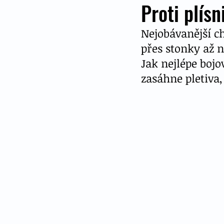
Proti plísn
Nejobávanější ch
přes stonky až 
Jak nejlépe bojov
zasáhne pletiva,