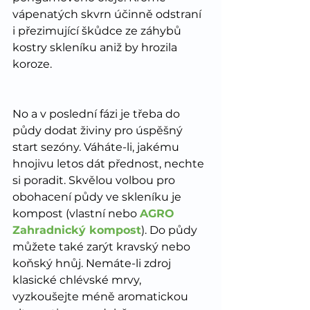
vápenatých skvrn účinně odstraní 
i přezimující škůdce ze záhybů 
kostry skleníku aniž by hrozila 
koroze.
No a v poslední fázi je třeba do 
půdy dodat živiny pro úspěšný 
start sezóny. Váháte-li, jakému 
hnojivu letos dát přednost, nechte 
si poradit. Skvělou volbou pro 
obohacení půdy ve skleníku je 
kompost (vlastní nebo 
AGRO 
Zahradnický kompost
). Do půdy 
můžete také zarýt kravský nebo 
koňský hnůj. Nemáte-li zdroj 
klasické chlévské mrvy, 
vyzkoušejte méně aromatickou 