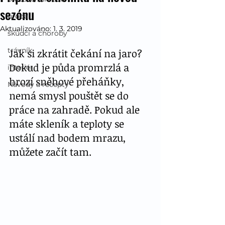
sezónu
úroda
Aktualizováno:
1. 3. 2019
škůdci a choroby
trávník
Jak si zkrátit čekání na jaro? 
Dokud je půda promrzlá a 
interiér
hrozí sněhové přeháňky, 
Návody a recepty
nemá smysl pouštět se do 
práce na zahradě. Pokud ale 
máte skleník a teploty se 
ustálí nad bodem mrazu, 
můžete začít tam. 