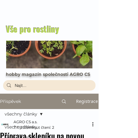
Vše pro rostliny
hobby magazín společnosti AGRO CS
Registrace
Příspěvek
všechny články
AGRO CS a.s.
všechny články
7. 1. 2019
Minut čtení: 2
Příprava skleníku na novou
okrasná zahrada