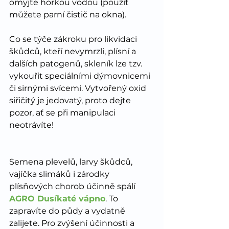
omyjte horkou vodou (použít 
můžete parní čistič na okna). 
Co se týče zákroku pro likvidaci 
škůdců, kteří nevymrzli, plísní a 
dalších patogenů, skleník lze tzv. 
vykouřit speciálními dýmovnicemi 
či sirnými svícemi. Vytvořený oxid 
siřičitý je jedovatý, proto dejte 
pozor, ať se při manipulaci 
neotrávíte! 
Semena plevelů, larvy škůdců, 
vajíčka slimáků i zárodky 
plísňových chorob účinně spálí 
AGRO Dusíkaté vápno
. To 
zapravíte do půdy a vydatně 
zalijete. Pro zvýšení účinnosti a 