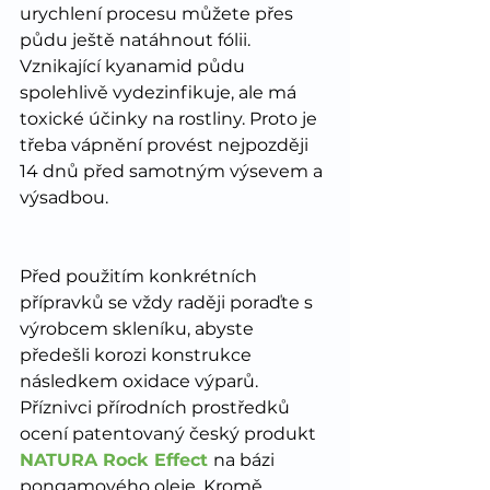
urychlení procesu můžete přes 
půdu ještě natáhnout fólii. 
Vznikající kyanamid půdu 
spolehlivě vydezinfikuje, ale má 
toxické účinky na rostliny. Proto je 
třeba vápnění provést nejpozději 
14 dnů před samotným výsevem a 
výsadbou.  
Před použitím konkrétních 
přípravků se vždy raději poraďte s 
výrobcem skleníku, abyste 
předešli korozi konstrukce 
následkem oxidace výparů. 
Příznivci přírodních prostředků 
ocení patentovaný český produkt 
NATURA Rock Effect
na bázi 
pongamového oleje. Kromě 