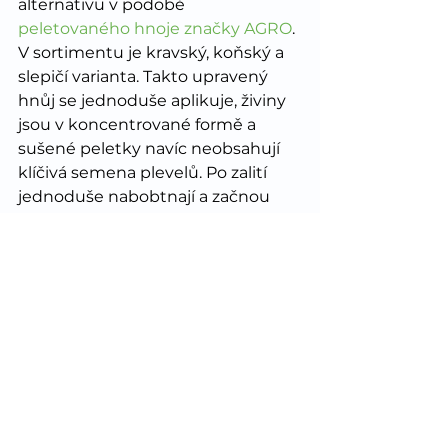
alternativu v podobě 
peletovaného hnoje značky AGRO
. 
V sortimentu je kravský, koňský a 
slepičí varianta. Takto upravený 
hnůj se jednoduše aplikuje, živiny 
jsou v koncentrované formě a 
sušené peletky navíc neobsahují 
klíčivá semena plevelů. Po zalití 
jednoduše nabobtnají a začnou 
postupně uvolňovat živiny do 
půdy. 
Teď už jen vybrat správné odrůdy 
pro pěstování ve skleníku a jaro 
může přijít! 