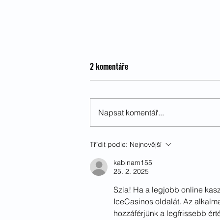
2 komentáře
Napsat komentář...
Jarní výsadba borůvek
Třídit podle:
Nejnovější
kabinam155
25. 2. 2025
Szia! Ha a legjobb online ka
IceCasinos oldalát. Az alkalm
hozzáférjünk a legfrissebb ér