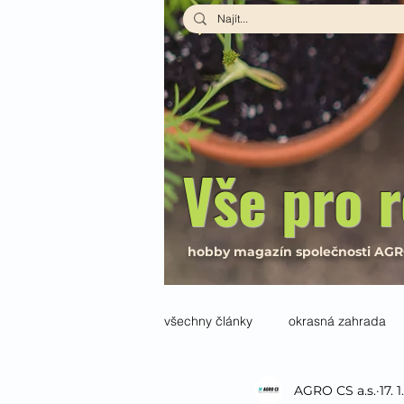
Vše pro r
hobby magazín společnosti AG
všechny články
okrasná zahrada
AGRO CS a.s.
17. 
interiér
Návody a recepty