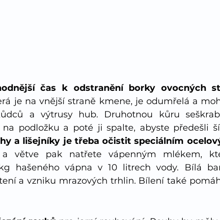
hodnější čas k odstranění borky ovocných s
erá je na vnější straně kmene, je odumřelá a moh
ůdců a výtrusy hub. Druhotnou kůru seškrabej
 na podložku a poté ji spalte, abyste předešli ší
y a lišejníky je třeba očistit speciálním ocel
a větve pak natřete vápenným mlékem, které
kg hašeného vápna v 10 litrech vody. Bílá bar
ní a vzniku mrazových trhlin. Bílení také pomáh