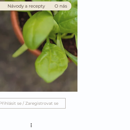
Návody a recepty
O nás
Přihlásit se / Zaregistrovat se