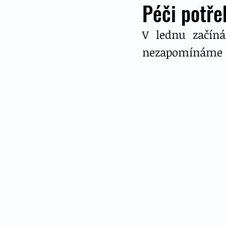
Péči potře
V lednu začín
nezapomínáme a