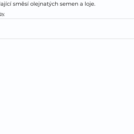
ající směsí olejnatých semen a loje.
oby