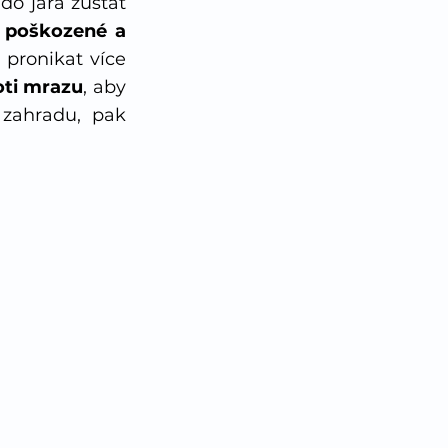
o jara zůstat 
 poškozené a 
pronikat více 
oti mrazu
, aby 
na nich nevznikly mrazové puklinky. Pokud nemáte oplocenou zahradu, pak 