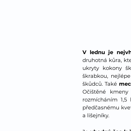
V lednu je nejv
druhotná kůra, kt
ukryty kokony šk
škrabkou, nejlépe
škůdců. Také 
mech
Očištěné kmeny 
rozmícháním 1,5 
předčasnému kvete
a lišejníky.