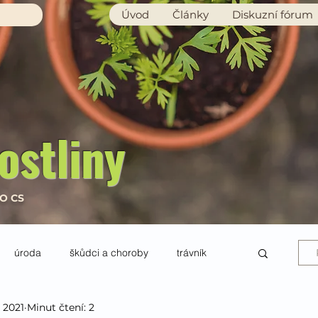
Úvod
Články
Diskuzní fórum
ostliny
RO CS
úroda
škůdci a choroby
trávník
1. 2021
Minut čtení: 2