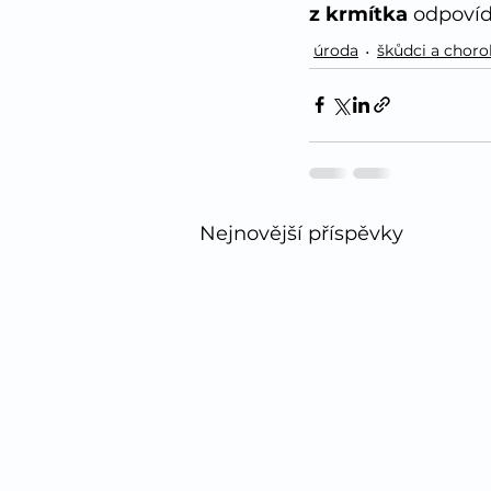
z krmítka 
odpovíd
úroda
škůdci a chor
Nejnovější příspěvky