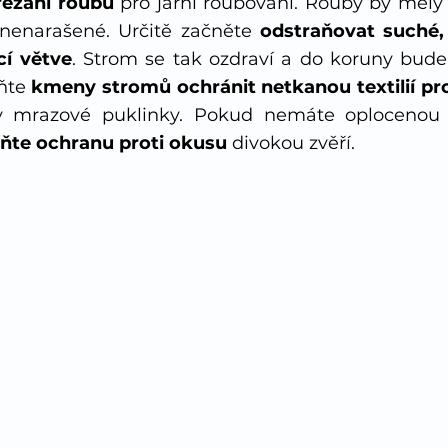
řezání roubů 
pro jarní roubování. Rouby by měly d
 nenarašené. Určitě začněte 
odstraňovat suché,
í větve
. Strom se tak ozdraví a do koruny bude 
ňte 
kmeny stromů ochránit netkanou textilií pr
ňte ochranu proti okusu 
divokou zvěří.