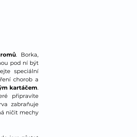
tromů
. Borka, 
ou pod ní být 
te speciální 
ření chorob a 
ovým kartáčem
. 
 připravíte 
va zabraňuje 
á ničit mechy 