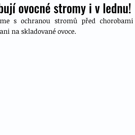
bují ovocné stromy i v lednu!
áme s ochranou stromů před chorobami 
ni na skladované ovoce.