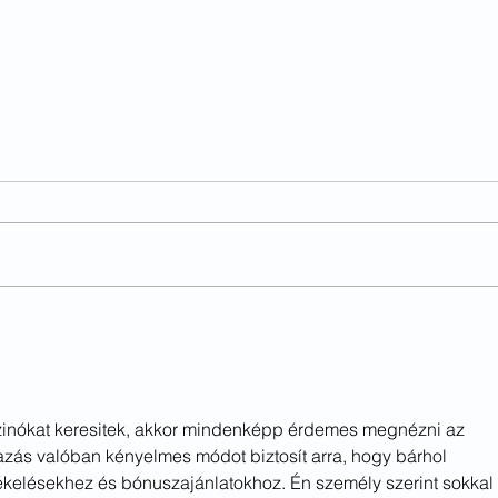
Letní
Aprílová okrasná zahrada
szinókat keresitek, akkor mindenképp érdemes megnézni az 
azás valóban kényelmes módot biztosít arra, hogy bárhol 
tékelésekhez és bónuszajánlatokhoz. Én személy szerint sokkal 