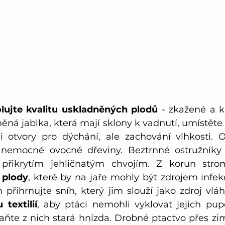
lujte kvalitu uskladněných plodů
 - zkažené a k
ěná jablka, která mají sklony k vadnutí, umístěte 
otvory pro dýchání, ale zachování vlhkosti. Od
nemocné ovocné dřeviny. Beztrnné ostružníky c
řikrytím jehličnatým chvojím. Z korun str
 plody
, které by na jaře mohly být zdrojem infek
textilií
, aby ptáci nemohli vyklovat jejich pupe
raňte z nich stará hnízda. Drobné ptactvo přes zi