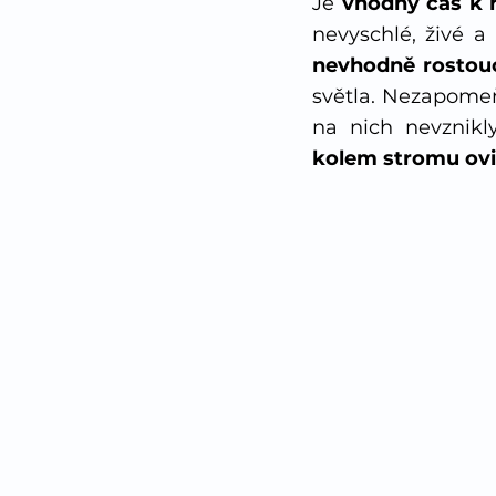
Je 
vhodný čas k 
nevyschlé, živé a
nevhodně rostouc
světla. Nezapome
kolem stromu ovi