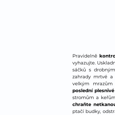
Pravidelně 
kontro
vyhazujte. Uskladn
sáčků s drobnými 
zahrady mrtvé a 
velkým mrazům p
poslední plesnivé
chraňte netkanou 
ptačí budky, odst