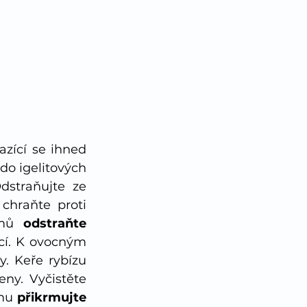
azící se ihned 
do igelitových 
straňujte ze 
hraňte proti 
omů 
odstraňte 
cí. K ovocným 
stromům a keřům přihrnujte sníh, který jim slouží jako zdroj vláhy. Keře rybízu 
ny. Vyčistěte 
mu 
přikrmujte 