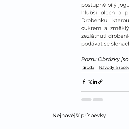
postupně bílý jogu
hlubší plech a p
Drobenku, ktero
cukrem a změklý
zezlátnutí drobe
podávat se šlehač
Pozn.: Obrázky jso
úroda
Návody a rece
Nejnovější příspěvky