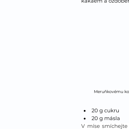
kakaem a ozdoben
Meruňkovému kol
20 g cukru 
20 g másla
V míse smíchejte 