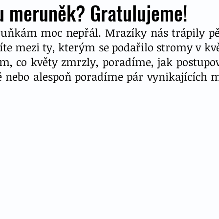
u meruněk? Gratulujeme!
uňkám moc nepřál. Mrazíky nás trápily pě
te mezi ty, kterým se podařilo stromy v kvě
m, co květy zmrzly, poradíme, jak postupova
ě nebo alespoň poradíme pár vynikajících 