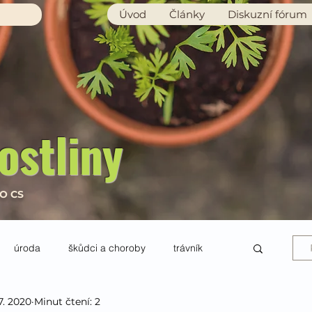
Úvod
Články
Diskuzní fórum
ostliny
RO CS
úroda
škůdci a choroby
trávník
7. 2020
Minut čtení: 2