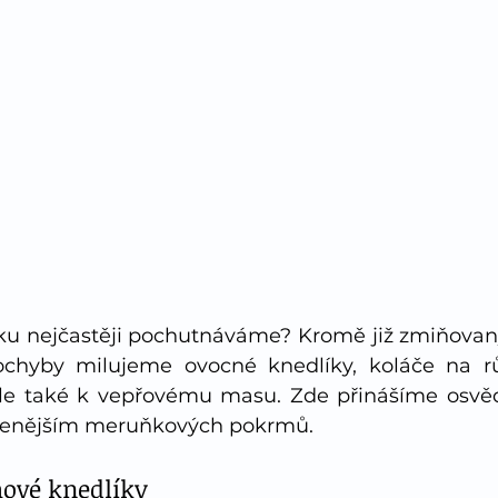
ku nejčastěji pochutnáváme? Kromě již zmiňovan
hyby milujeme ovocné knedlíky, koláče na rů
ale také k vepřovému masu. Zde přinášíme osvěd
íbenějším meruňkových pokrmů. 
hové knedlíky