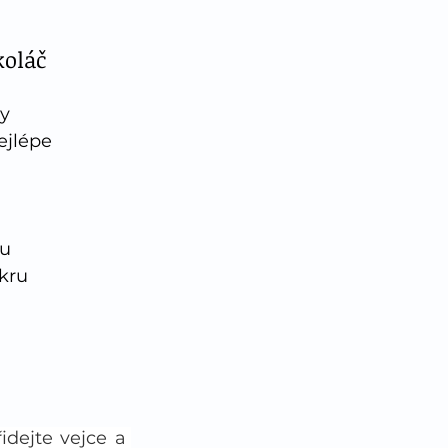
oláč 
y
ejlépe 
ku
kru
dejte vejce a 