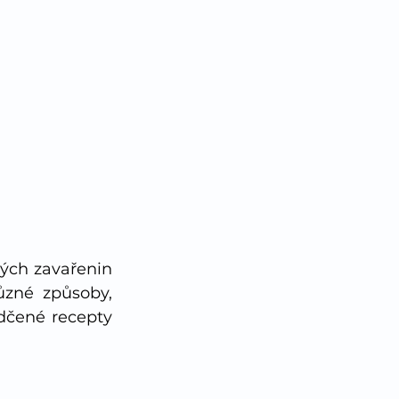
ých zavařenin 
zné způsoby, 
čené recepty 