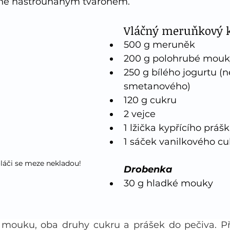
é nastrouhaným tvarohem. 
Vláčný meruňkový k
500 g meruněk
200 g polohrubé mouk
250 g bílého jogurtu (n
smetanového)
120 g cukru
2 vejce
1 lžička kypřícího práš
1 sáček vanilkového cu
áči se meze nekladou!
Drobenka
30 g hladké mouky
mouku, oba druhy cukru a prášek do pečiva. Při