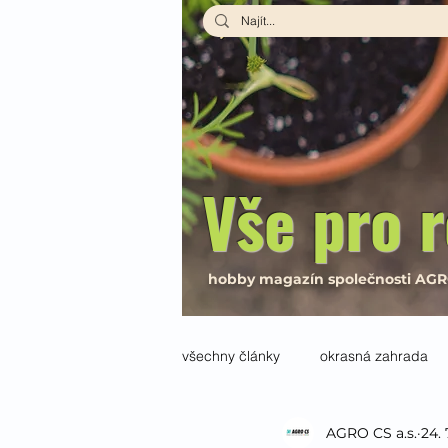
Vše pro r
hobby magazín společnosti AG
všechny články
okrasná zahrada
AGRO CS a.s.
24. 
interiér
Návody a recepty