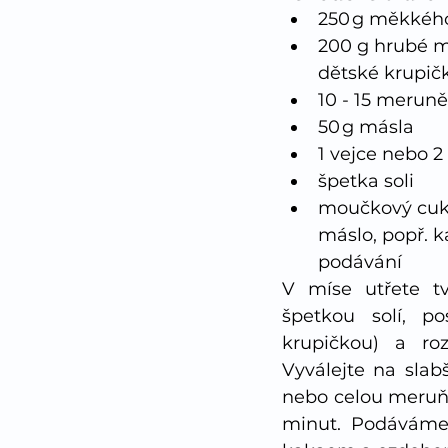
250 g měkkéh
200 g hrubé m
dětské krupič
10 - 15 merun
50 g másla
1 vejce nebo 2
špetka soli
moučkový cukr
máslo, popř. k
podávání
V míse utřete tv
špetkou solí, p
krupičkou) a ro
Vyválejte na slabš
nebo celou meruňk
minut. Podáváme