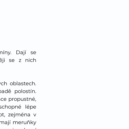
íny. Dají se 
ji se z nich 
h oblastech. 
adě polostín. 
ce propustné, 
schopné lépe 
t, zejména v 
 mají meruňky 