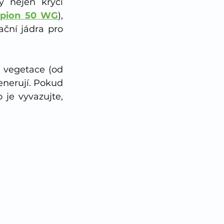
 nejen krycí 
pion 50 WG
), 
ční jádra pro 
vegetace (od 
enerují. Pokud 
je vyvazujte, 