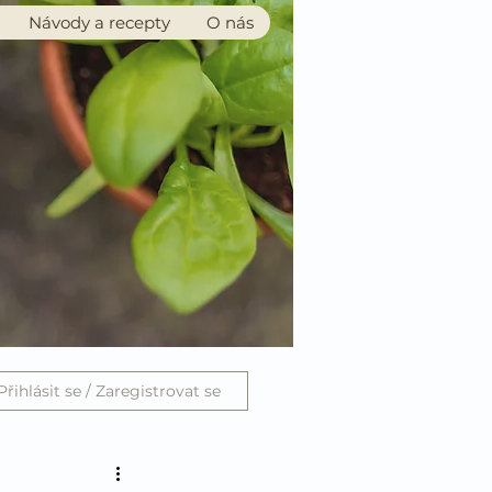
Návody a recepty
O nás
Přihlásit se / Zaregistrovat se