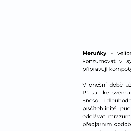
Meruňky 
- veli
konzumovat v sy
připravují kompoty
V dnešní době už
Přesto ke svému r
Snesou i dlouhodo
písčitohlinité pů
odolávat mrazům, 
předjarním období