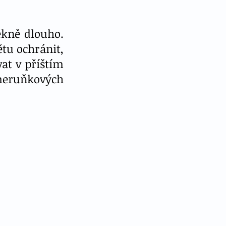
kně dlouho. 
tu ochránit, 
t v příštím 
meruňkových 