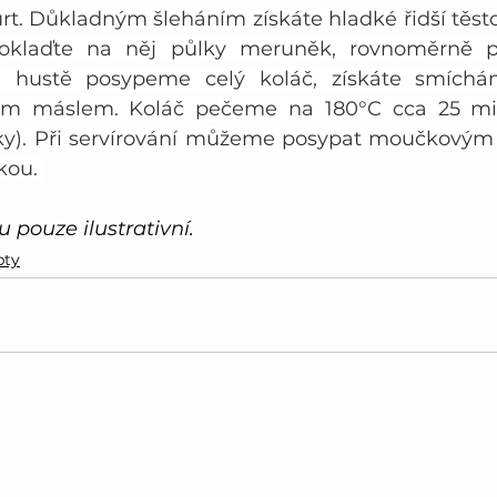
rt. Důkladným šleháním získáte hladké řidší těsto.
oklaďte na něj půlky meruněk, rovnoměrně po
u hustě posypeme celý koláč, získáte smíchá
m máslem. Koláč pečeme na 180°C cca 25 min
nky). Při servírování můžeme posypat moučkovým
kou. 
u pouze ilustrativní.
pty