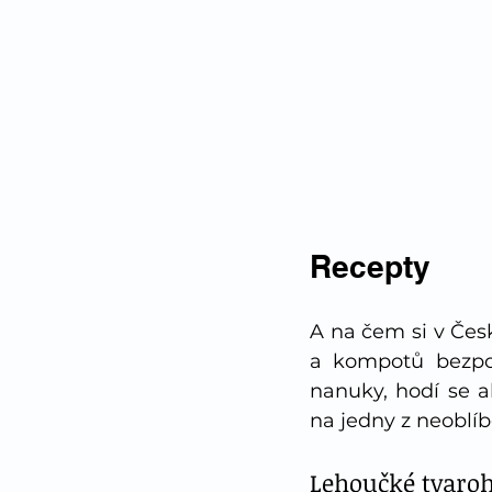
Recepty
A na čem si v Čes
a kompotů bezpoc
nanuky, hodí se 
na jedny z neobl
Lehoučké tvaro