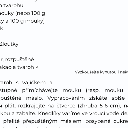
o tvarohu
ouky (nebo 100 g 
ky a 100 g mouky)
ěk
 žloutky
, rozpuštěné 
akao a tvaroh k 
Vyzkoušejte kynutou i nek
aroh s vajíčkem a 
ostupně přimíchávejte mouku (resp. mouku 
zpuštěné máslo. Vypracováním získáte spíše 
í plát, rozkrájejte na čtverce (zhruba 5-6 cm), n
ou a zabalte. Knedlíky vaříme ve vroucí vodě des
 přelité přepuštěným máslem, posypané cukre