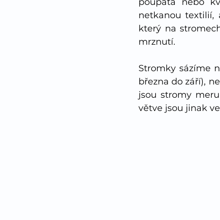
poupata nebo kve
netkanou textilií,
který na stromech 
mrznutí.
Stromky sázíme n
března do září), ne
jsou stromy merun
větve jsou jinak v