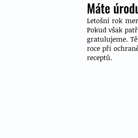
Máte úrod
Letošní rok mer
Pokud však patří
gratulujeme. Tě
roce při ochran
receptů. 