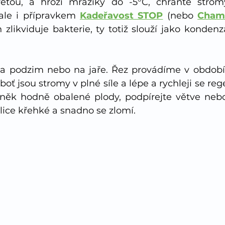
tou, a hrozí mrazíky do -5°C, chraňte stromy
 ale i přípravkem 
Kadeřavost STOP
 (nebo 
Cham
zlikviduje bakterie, ty totiž slouží jako kondenza
a podzim nebo na jaře. Řez provádíme v období 
boť jsou stromy v plné síle a lépe a rychleji se reg
ěk hodně obalené plody, podpírejte větve nebo 
elice křehké a snadno se zlomí. 