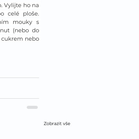
 Vylijte ho na 
 celé ploše. 
ním mouky s 
ut (nebo do 
 cukrem nebo 
Zobrazit vše