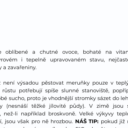
ce oblíbené a chutné ovoce, bohaté na vitam
rovém i tepelně upravovaném stavu, nejčastě
 a zavařeniny. 
 není výsadou pěstovat meruňky pouze v teplýc
ůstu potřebují spíše slunné stanoviště, popříp
bé sucho, proto je vhodnější stromky sázet do leh
dy (nesnáší těžké jílovité půdy). V zimě jsou 
než-li například broskvoně. Velké výkyvy teplo
, jsou však pro ně hrozbou. 
NÁŠ TIP:
 pokud již