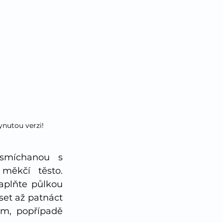
ynutou verzi!
smíchanou s 
měkčí těsto. 
aplňte půlkou 
et až patnáct 
m, popřípadě 