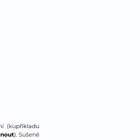
ní (ku
příkladu 
anout
).
 Sušené 