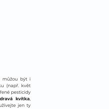
é můžou být i 
 (např. květ 
řené pesticidy 
dravá kvítka
, 
ívejte jen ty 