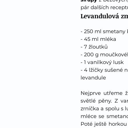
pár dalších recept
Levandulová z
- 250 ml smetany 
- 45 ml mléka
- 7 žloutků
- 200 g moučkové
- 1 vanilkový lusk
- 4 lžičky sušené 
levandule
Nejprve utřeme ž
světlé pěny. Z va
zrníčka a spolu s 
mléce se smetanou
Poté ještě horkou