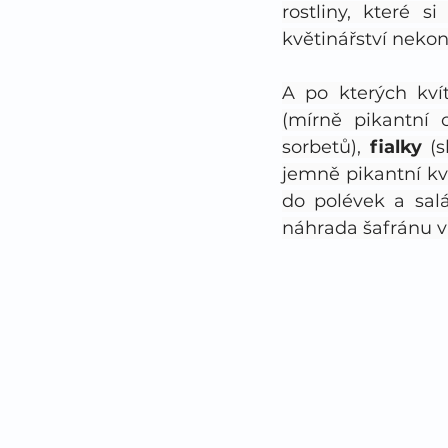
rostliny, které s
květinářství neko
A po kterých kví
(mírně pikantní 
sorbetů), 
fialky 
(
jemně pikantní kví
do polévek a salá
náhrada šafránu v