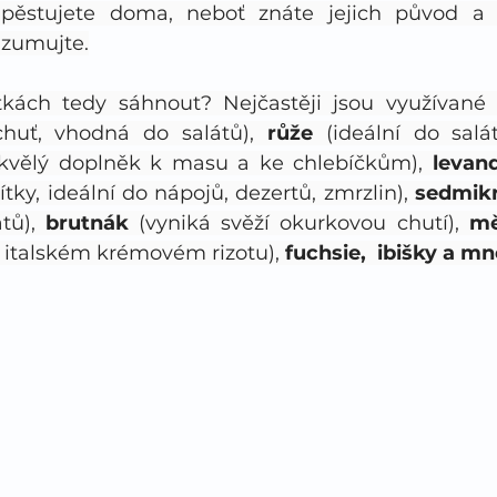
i pěstujete doma, neboť znáte jejich původ a p
nzumujte.
tkách tedy sáhnout? Nejčastěji jsou využívané 
chuť, vhodná do salátů), 
růže 
(ideální do salát
skvělý doplněk k masu a ke chlebíčkům), 
levan
tky, ideální do nápojů, dezertů, zmrzlin), 
sedmikr
tů), 
brutnák 
(vyniká svěží okurkovou chutí), 
mě
 italském krémovém rizotu), 
fuchsie,  ibišky a mn