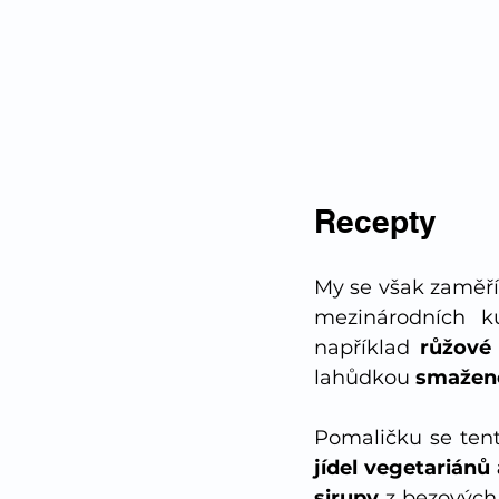
Recepty
My se však zaměří
mezinárodních ku
například 
růžové 
lahůdkou 
smažené
Pomaličku se tent
jídel vegetariánů
sirupy 
z bezových