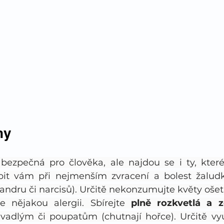
hy 
bezpečná pro člověka, ale najdou se i ty, kter
it vám při nejmenším zvracení a bolest žaludku
leandru či narcisů). Určitě nekonzumujte květy ošet
nějakou alergii. Sbírejte 
plně rozkvetlá a z
adlým či poupatům (chutnají hořce). Určitě využ