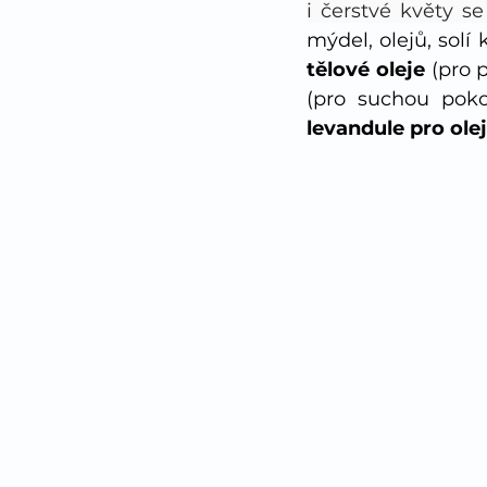
mýdel, olejů, solí
tělové oleje 
(pro 
(pro suchou poko
levandule pro ole