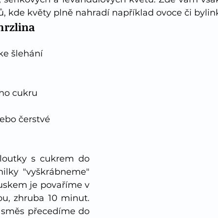
ů, kde květy plně nahradí například ovoce či bylink
mrzlina
ke šlehání
ho cukru
nebo čerstvé 
loutky s cukrem do 
nilky "vyškrábneme" 
luskem je povaříme v 
, zhruba 10 minut. 
 směs přecedíme do 