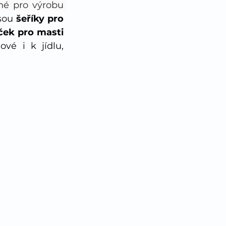
i čerstvé květy se hodí na přípravu domácí kosmetiky. Jsou vhodné pro výrobu 
sou 
šeříky pro 
měsíček pro masti 
 tělové i k jídlu, 