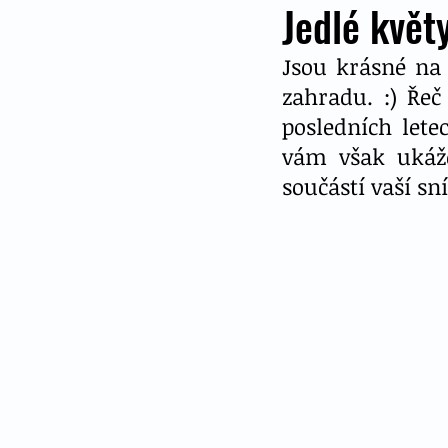
Jedlé květy
Jsou krásné na 
zahradu. :) Řeč
posledních let
vám však ukáže
součástí vaší sn