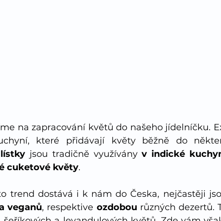
me na zapracování květů do našeho jídelníčku. E
chyní, které přidávají květy běžně do někte
lístky 
jsou tradičně využívány 
v indické kuchy
 cuketové květy
. 
o trend dostává i k nám do Česka, nejčastěji js
 a veganů
, respektive 
ozdobou 
, šeříkových a levandulových květů. Zde vám vša