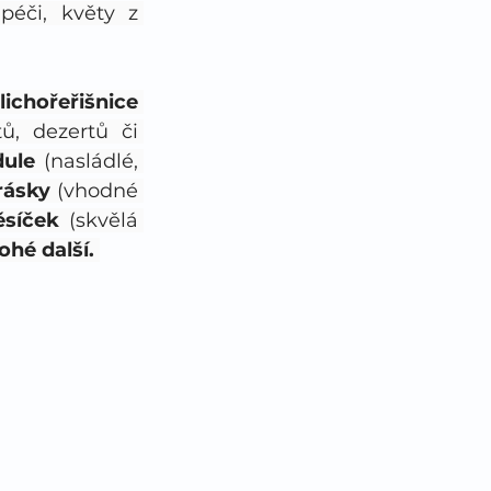
éči, květy z 
lichořeřišnice 
ů, dezertů či 
dule 
(nasládlé, 
ásky 
(vhodné 
síček
 (skvělá 
ohé další.