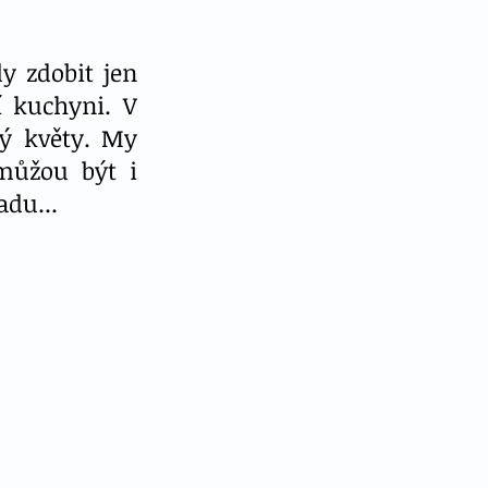
 zdobit jen 
 kuchyni. V 
ý květy. My 
ůžou být i 
adu...