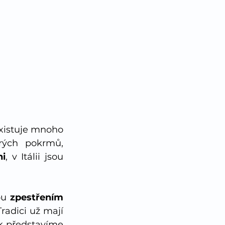
xistuje mnoho 
rých pokrmů, 
ni
, v Itálii jsou 
ou 
zpestřením 
různých dezertů. Tradici už mají 
k představíme 