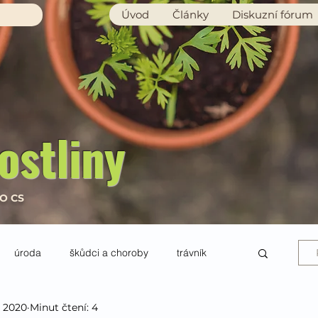
Úvod
Články
Diskuzní fórum
ostliny
RO CS
úroda
škůdci a choroby
trávník
. 2020
Minut čtení: 4