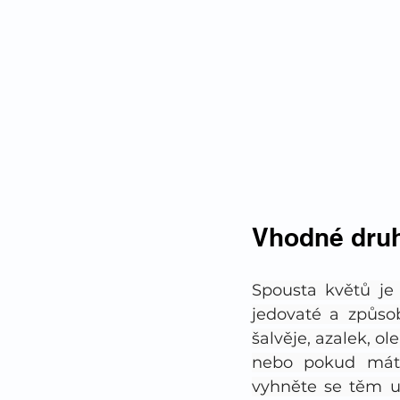
Vhodné dru
Spousta květů je 
jedovaté a způsob
šalvěje, azalek, o
nebo pokud máte 
vyhněte se těm uv