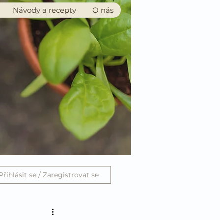
Návody a recepty
O nás
Přihlásit se / Zaregistrovat se