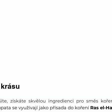
 krásu
íte, získáte skvělou ingredienci pro směs koře
ata se využívají jako přísada do koření 
Ras el-H