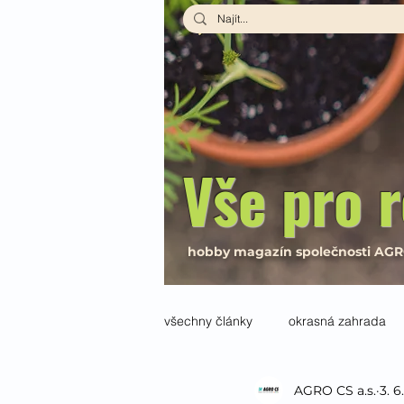
Vše pro r
hobby magazín společnosti AG
všechny články
okrasná zahrada
AGRO CS a.s.
3. 6
interiér
Návody a recepty