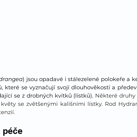
ydrangea
) jsou opadavé i stálezelené polokeře a keř
ů, které se vyznačují svojí dlouhověkostí a přede
jící se z drobných kvítků (lístků). 
Některé druhy m
í květy se zvětšenými kališními lístky. Rod Hydra
enzií.
a péče