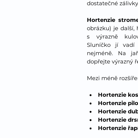
dostatečné zálivky
Hortenzie strom
obrázku) je další,
s výrazně kulov
Sluníčko jí vadí 
nejméně. Na jař
dopřejte výrazný ř
Mezi méně rozšířen
Hortenzie ko
Hortenzie pilo
Hortenzie dub
Hortenzie drs
Hortenzie řap