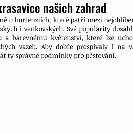
rasavice našich zahrad
ě o hortenziích, které patří mezi nejoblíben
kých i venkovských. Své popularity dosáhl
 a barevnému květenství, které lze uchov
hých vazeb. Aby dobře prospívaly i na va
át ty správné podmínky pro pěstování. 