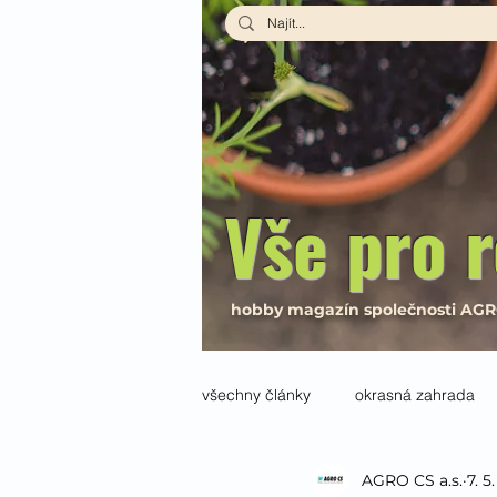
Vše pro r
hobby magazín společnosti AG
všechny články
okrasná zahrada
AGRO CS a.s.
7. 5
interiér
Návody a recepty