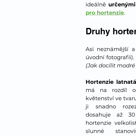
ideálně 
určenými
pro hortenzie
. 
Druhy horten
Asi neznámější a
(Jak docílit modré 
Hortenzie latnat
má na rozdíl od
květenství ve tvar
ji snadno rozez
dosahuje až 30
hortenzie velkolis
slunné stanov