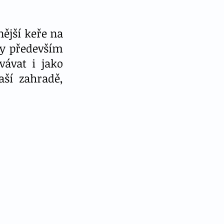
ější keře na 
y především 
ávat i jako 
ší zahradě, 