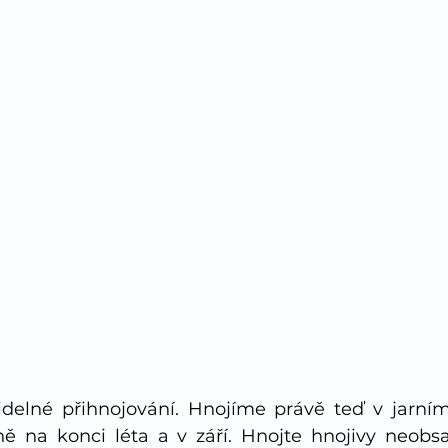
videlné přihnojování. Hnojíme právě teď v jarní
ě na konci léta a v září. Hnojte hnojivy neobsah