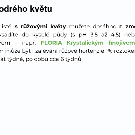
odrého květu
listé 
s růžovými květy 
můžete dosáhnout 
změ
ysadíte do kyselé půdy (s pH 3,5 až 4,5) nebo 
ivem - např. 
FLORIA Krystalickým hnojive
 může být i zalévání růžové hortenzie
 1% roztok
át týdně, po dobu cca 6 týdnů. 