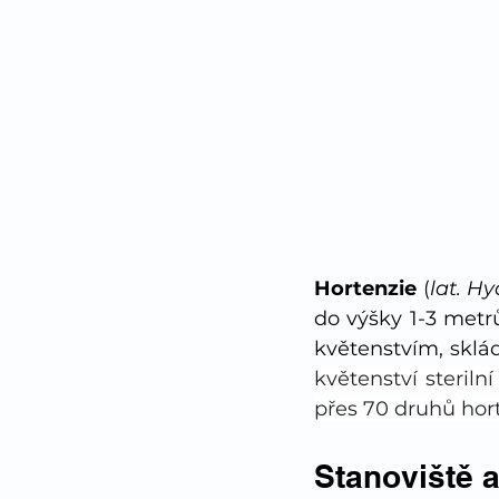
Hortenzie 
(
lat. H
do výšky 1-3 metr
květenstvím, skláda
květenství steriln
přes 70 druhů hort
Stanoviště 