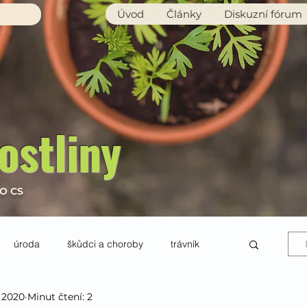
Úvod
Články
Diskuzní fórum
ostliny
RO CS
úroda
škůdci a choroby
trávník
. 2020
Minut čtení: 2