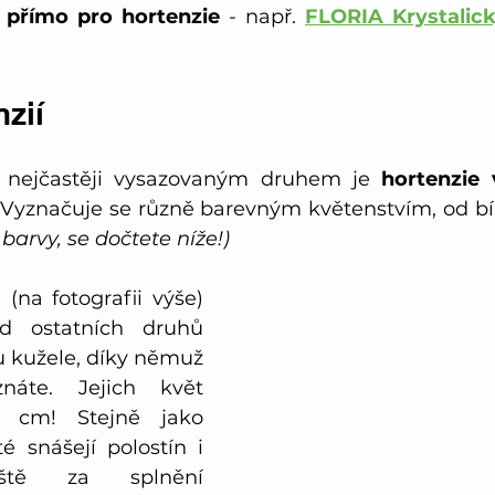
 přímo pro hortenzie
 - např. 
FLORIA Krystalic
zií
 nejčastěji vysazovaným druhem je 
hortenzie 
barvy, se dočtete níže!)
á
 (na fotografii výše) 
 ostatních druhů 
u kužele, díky němuž 
náte. Jejich květ 
 cm! Stejně jako 
té snášejí polostín i 
iště za splnění 