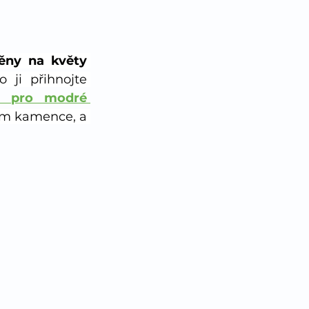
ny na květy 
ji přihnojte 
m pro modré 
em kamence, a 