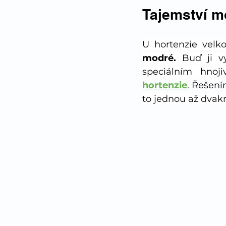
Tajemství m
U hortenzie velko
modré. 
Buď ji v
speciálním hnoj
hortenzie
.
Řešením
to jednou až dvakr