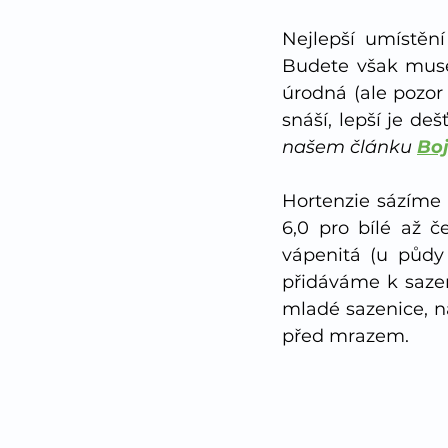
Nejlepší umístění
Budete však muset
úrodná (ale pozor 
snáší, lepší je deš
našem článku 
Boj
Hortenzie sázíme 
6,0 pro bílé až č
vápenitá (u půdy 
přidáváme k sazen
mladé sazenice, n
před mrazem. 