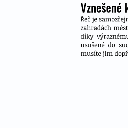
Vznešené k
Řeč je samozřejm
zahradách městs
díky výraznému
usušené do suc
musíte jim dopř