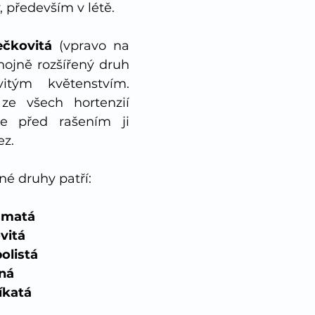
, především v létě. 
ečkovitá
 (vpravo na 
 hojně rozšířený druh 
itým květenstvím. 
ze všech hortenzií 
e před rašením ji 
ez.
é druhy patří: 
smatá
vitá
olistá
ná
íkatá