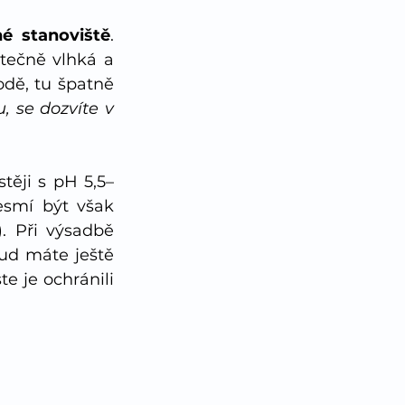
né stanoviště
. 
tečně vlhká a 
dě, tu špatně 
 se dozvíte v 
stěji 
s pH 5,5–
esmí být však 
. Při výsadbě 
ud máte ještě 
 je ochránili 