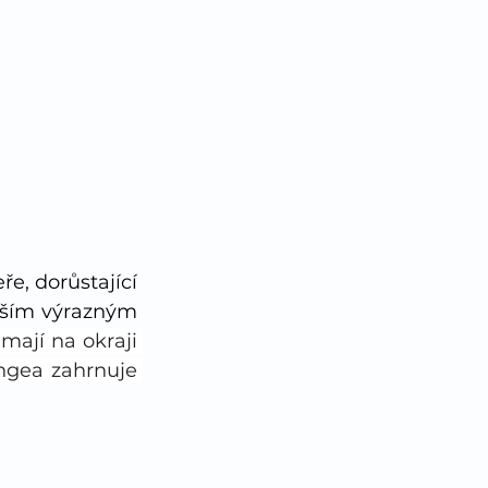
e, dorůstající 
vším výrazným 
ají na okraji 
ngea zahrnuje 