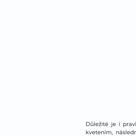
Důležité je i pra
kvetením, následn