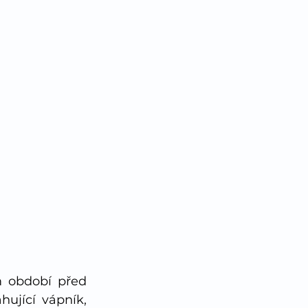
m období před 
ující vápník, 