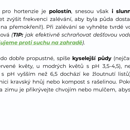
 pro hortenzie je 
polostín
, snesou však 
i slun
 zvýšit frekvenci zalévání, aby byla půda dosta
na přemokření!). Při zalévání se vyhněte tvrdé vo
ťová 
(
TIP:
 jak efektivně schraňovat dešťovou vodu,
ujeme proti suchu na zahradě
)
. 
do dobře propustné, spíše 
kyselejší půdy
 (nejča
ervené květy, u modrých květů s pH 3,5-4,5)
, n
s pH vyšším než 6,5 dochází ke žloutnutí listů)
ici kravský hnůj nebo kompost s rašelinou. Pok
a zimu je přikrývejte chvojím nebo mulčem, abyste