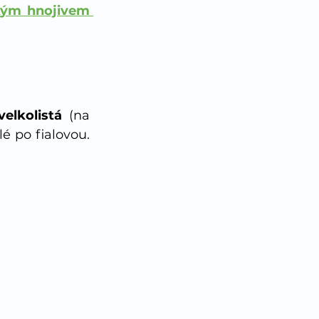
kým hnojivem 
velkolistá 
(na 
úvodní fotografii). Vyznačuje se různě barevným květenstvím, od bílé po fialovou. 