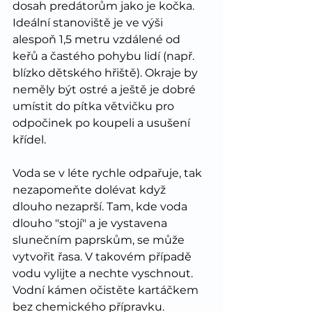
dosah predátorům jako je kočka. 
Ideální stanoviště je ve výši 
alespoň 1,5 metru vzdálené od 
keřů a častého pohybu lidí (např. 
blízko dětského hřiště). Okraje by 
neměly být ostré a ještě je dobré 
umístit do pítka větvičku pro 
odpočinek po koupeli a usušení 
křídel.
Voda se v léte rychle odpařuje, tak 
nezapomeňte dolévat když 
dlouho nezaprší. Tam, kde voda 
dlouho "stojí" a je vystavena 
slunečním paprskům, se může 
vytvořit řasa. V takovém případě 
vodu vylijte a nechte vyschnout. 
Vodní kámen očistěte kartáčkem 
bez chemického přípravku.