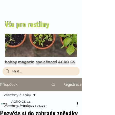
Vše pro rostliny
hobby magazín společnosti AGRO CS
Registrace
Příspěvek
všechny články
AGRO CS a.s.
všechny články
28. 6. 2019
Minut čtení: 1
Pozvěte si do zahrady zpěváky
okrasná zahrada