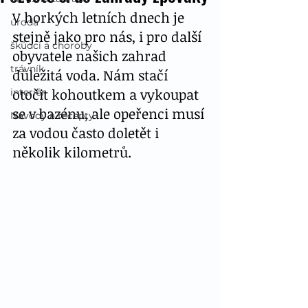
V horkých letních dnech je 
úroda
stejně jako pro nás, i pro další 
škůdci a choroby
obyvatele našich zahrad 
trávník
důležitá voda. Nám stačí 
otočit kohoutkem a vykoupat 
interiér
se v bazénu, ale opeřenci musí 
Návody a recepty
za vodou často doletět i 
několik kilometrů.