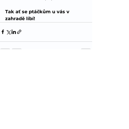
Tak ať se ptáčkům u vás v 
zahradě líbí!
Zobrazit vše
Nejnovější příspěvky