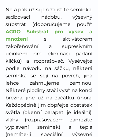
No a pak už si jen zajistíte semínka, 
sadbovací nádobu, výsevný 
substrát (doporučujeme použít 
AGRO Substrát pro výsev a 
množení
 s aktivátorem 
zakořeňování a supresivním 
účinkem pro eliminaci padání 
klíčků) a rozprašovač. Vysévejte 
podle návodu na sáčku, některá 
semínka se sejí na povrch, jiná 
lehce zahrnujeme zeminou. 
Některé plodiny stačí vysít na konci 
března, jiné už na začátku února. 
Každopádně jim dopřejte dostatek 
světla (okenní parapet je ideální), 
vláhy (rozprašovačem zamezíte 
vyplavení semínek) a tepla 
(nemáte-li speciální výsevné 