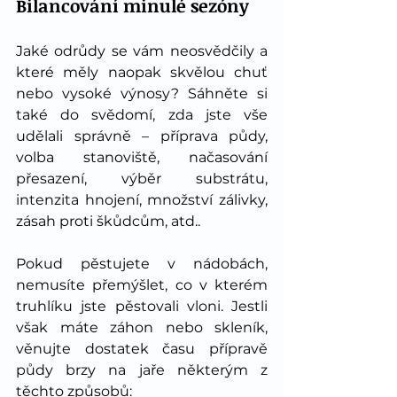
Bilancování minulé sezóny
Jaké odrůdy se vám neosvědčily a 
které měly naopak skvělou chuť 
nebo vysoké výnosy? Sáhněte si 
také do svědomí, zda jste vše 
udělali správně – příprava půdy, 
volba stanoviště, načasování 
přesazení, výběr substrátu, 
intenzita hnojení, množství zálivky, 
zásah proti škůdcům, atd..
Pokud pěstujete v nádobách, 
nemusíte přemýšlet, co v kterém 
truhlíku jste pěstovali vloni. Jestli 
však máte záhon nebo skleník, 
věnujte dostatek času přípravě 
půdy brzy na jaře některým z 
těchto způsobů: