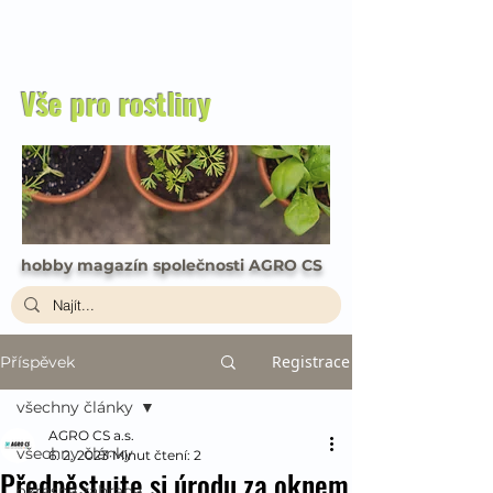
Vše pro rostliny
hobby magazín společnosti AGRO CS
Registrace
Příspěvek
všechny články
AGRO CS a.s.
všechny články
6. 2. 2023
Minut čtení: 2
Předpěstujte si úrodu za oknem
okrasná zahrada