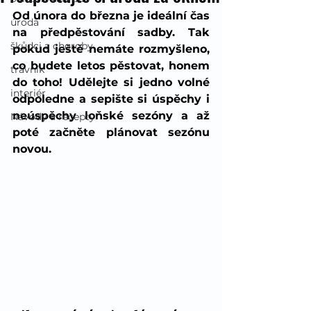
Od února do března je ideální čas 
úroda
na předpěstování sadby. Tak 
škůdci a choroby
pokud ještě nemáte rozmyšleno, 
co budete letos pěstovat, honem 
trávník
do toho! Udělejte si jedno volné 
interiér
odpoledne a sepište si úspěchy i 
neúspěchy loňské sezóny a až 
Návody a recepty
poté začněte plánovat sezónu 
novou.