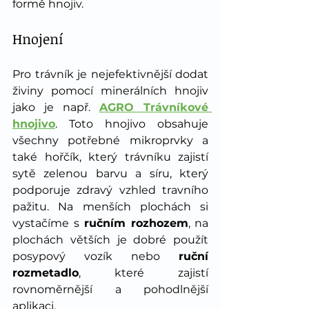
formě hnojiv. 
Hnojení
Pro trávník je nejefektivnější dodat 
živiny pomocí minerálních hnojiv 
jako je např. 
AGRO Trávníkové 
hnojivo
. Toto hnojivo obsahuje 
všechny potřebné mikroprvky a 
také hořčík, který trávníku zajistí 
sytě zelenou barvu a síru, který 
podporuje zdravý vzhled travního 
pažitu. Na menších plochách si 
vystačíme s
 ručním rozhozem
, na 
plochách větších je dobré použít 
posypový vozík nebo 
ruční 
rozmetadlo
, které zajistí 
rovnoměrnější a pohodlnější 
aplikaci.