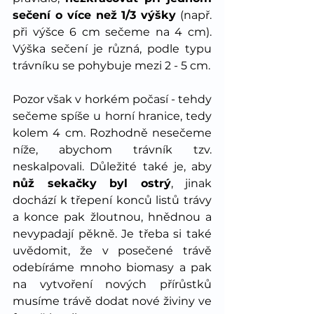
sečení o více než 1/3 výšky
 (např. 
při výšce 6 cm sečeme na 4 cm). 
Výška sečení je různá, podle typu 
trávníku se pohybuje mezi 2 - 5 cm.
Pozor však v horkém počasí - tehdy 
sečeme spíše u horní hranice, tedy 
kolem 4 cm. Rozhodně nesečeme 
níže, abychom trávník tzv. 
neskalpovali. Důležité také je, aby 
nůž sekačky byl ostrý
, jinak 
dochází k třepení konců listů trávy 
a konce pak žloutnou, hnědnou a 
nevypadají pěkně. Je třeba si také 
uvědomit, že v posečené trávě 
odebíráme mnoho biomasy a pak 
na vytvoření nových přírůstků 
musíme trávě dodat nové živiny ve 