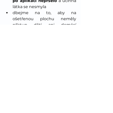
po aplikaci nepršelo
 a účinná 
látka se nesmyla
dbejme na to, aby na 
ošetřenou plochu neměly 
přístup děti ani domácí 
mazlíčci do doby, než plevele 
začnou odumírat (tedy asi 
týden) - nejideálnější je provést 
postřik a odjet na dovolenou :)
Lze péči zjednodušit?
Ovšem, použijte speciální 
trávníkové hnojivo 
Floria TRAVIN
, 
což je komplexní prostředek, 
který kromě hnojiva obsahuje i 
selektivní herbicidy a zeolit. Jednou 
aplikací dodáme trávníku nejen 
všechny potřebné živiny
, ale 
zároveň jeho působením po dobu 