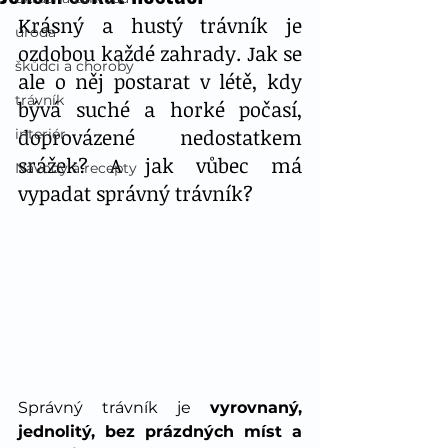
Krásný a hustý trávník je 
úroda
ozdobou každé zahrady. Jak se 
škůdci a choroby
ale o něj postarat v létě, kdy 
trávník
bývá suché a horké počasí, 
doprovázené nedostatkem 
interiér
srážek? A jak vůbec má 
Návody a recepty
vypadat správný trávník? 
Správný trávník je 
vyrovnaný, 
jednolitý, bez prázdných míst a 