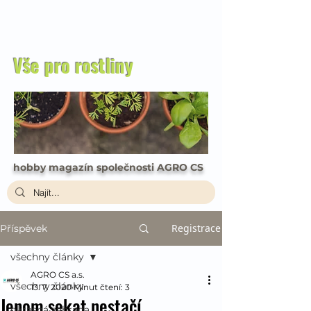
Vše pro rostliny
hobby magazín společnosti AGRO CS
Registrace
Příspěvek
všechny články
AGRO CS a.s.
všechny články
13. 7. 2020
Minut čtení: 3
Jenom sekat nestačí
okrasná zahrada