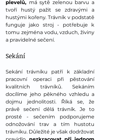
plevelů, 
má sytě zelenou barvu a 
tvoří hustý pažit se zdravými a 
hustými kořeny.
Trávník v podstatě 
funguje jako stroj - potřebuje k 
tomu zejména vodu, vzduch, živiny 
a pravidelné sečení.
Sekání
Sekání trávníku patří k základní 
pracovní operaci při pěstování 
kvalitních trávníků. Sekáním 
docílíme jeho pěkného vzhledu a 
dojmu jednolitosti. Říká se, že 
právě sečení dělá trávník. Je to 
prosté - sečením podporujeme 
odnožování trav a tím hustotu 
trávníku. Důležité je však dodržovat 
pravidlo, 
nezkracovat při jednom 