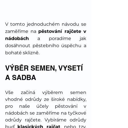
V tomto jednoduchém návodu se 
zaměříme na 
pěstování rajčete v 
nádobách
 a poradíme jak 
dosáhnout pěstebního úspěchu a 
bohaté sklizně.
VÝBĚR SEMEN, VYSETÍ 
A SADBA  
Vše začíná výběrem semen 
vhodné odrůdy ze široké nabídky, 
pro naše účely pěstování v 
nádobách se zaměříme na tyčkové 
odrůdy rajčete. Vybíráme odrůdy 
buď 
klasických rajčat
, nebo tzv. 