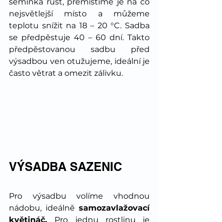
semínka růst, přemístíme je na co 
nejsvětlejší místo a můžeme 
teplotu snížit na 18 – 20 °C. Sadba 
se předpěstuje 40 – 60 dní. Takto 
předpěstovanou sadbu před 
výsadbou ven otužujeme, ideální je 
často větrat a omezit zálivku.
VÝSADBA SAZENIC
Pro výsadbu volíme vhodnou 
nádobu, ideálně 
samozavlažovací 
květináč. 
Pro jednu rostlinu je 