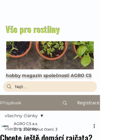
Vše pro rostliny
hobby magazín společnosti AGRO CS
Registrace
Příspěvek
všechny články
AGRO CS a.s.
všechny články
31. 3. 2021
Minut čtení: 3
Chcete ještě domácí rajčata?
okrasná zahrada