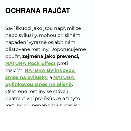
OCHRANA RAJČAT
Saví škůdci jako jsou např. mšice 
nebo svilušky, mohou při silném 
napadení výrazně oslabit námi 
pěstované rostliny. Doporučujeme 
použít, 
zejména jako prevenci, 
NATURA Rock Effect
proti 
mšicím, 
NATURA Bylinkovou 
směs na svilušky
a 
NATURA 
Bylinkovou směs na plísně
. 
Ošetřené rostliny se stávají 
neatraktivní pro škůdce a ti tyto 
rostliny ani nenapadají. Navíc jsou 
tyto přípravky 
vhodné pro BIO 
pěstování
, chráníte tak Vaše 
rostliny bez chemie.