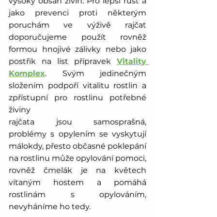
vysoký obsah živin. Pro lepší růst a 
jako prevenci proti některým 
poruchám ve výživě rajčat 
doporučujeme použít rovněž 
formou hnojivé zálivky nebo jako 
postřik na list přípravek 
Vitality 
Komplex
. Svým jedinečným 
složením podpoří vitalitu rostlin a 
zpřístupní pro rostlinu potřebné 
živiny
rajčata jsou samosprašná, 
problémy s opylením se vyskytují 
málokdy, přesto občasné poklepání 
na rostlinu může opylování pomoci, 
rovněž čmelák je na květech 
vítaným hostem a pomáhá 
rostlinám s opylováním, 
nevyháníme ho tedy.