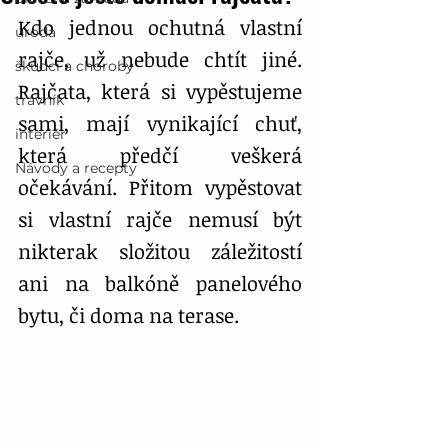
Kdo jednou ochutná vlastní 
úroda
rajče, už nebude chtít jiné. 
škůdci a choroby
Rajčata, která si vypěstujeme 
trávník
sami, mají vynikající chuť, 
interiér
která předčí veškerá 
Návody a recepty
očekávání. Přitom vypěstovat 
si vlastní rajče nemusí být 
nikterak složitou záležitostí 
ani na balkóně panelového 
bytu, či doma na terase.