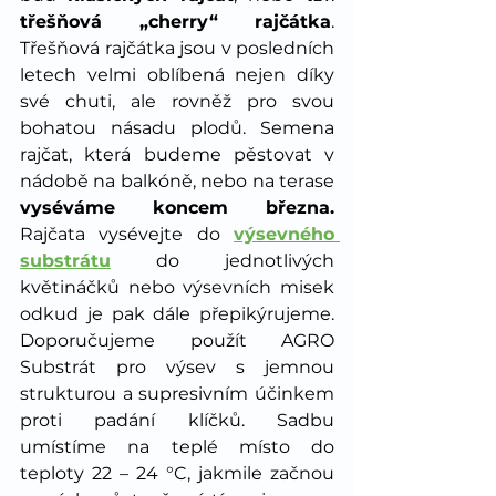
třešňová „cherry“ rajčátka
. 
Třešňová rajčátka jsou v posledních 
letech velmi oblíbená nejen díky 
své chuti, ale rovněž pro svou 
bohatou násadu plodů. Semena 
rajčat, která budeme pěstovat v 
nádobě na balkóně, nebo na terase 
vyséváme koncem března. 
Rajčata vysévejte do 
výsevného 
substrátu
 do jednotlivých 
květináčků nebo výsevních misek 
odkud je pak dále přepikýrujeme. 
Doporučujeme použít AGRO 
Substrát pro výsev s jemnou 
strukturou a supresivním účinkem 
proti padání klíčků. Sadbu 
umístíme na teplé místo do 
teploty 22 – 24 °C, jakmile začnou 