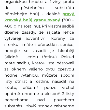
organickou hmotu a živiny, proto 
do pěstebního substrátu 
přimíchejte hnůj - ideálně 
pravý 
kravský hnůj granulovaný
 (300 – 
400 g na rostlinu). Při vlastní sadbě 
dbáme zásady, že rajčata lehce 
vytvářejí adventivní kořeny ze 
stonku - máte-li přerostlé sazenice, 
nebojte se zasadit je hlouběji 
(klidně i jednu třetinu). Pokud 
máte sadbu, kterou jste pěstovali 
za oknem vašeho bytu opravdu 
hodně vytáhlou, můžete spodní 
listy otrhat a rostlinu nasadit na 
ležato, přičemž pouze vrchol 
opatrně ohneme a alespoň 3 listy 
ponecháme nad povrchem 
substrátu, zbylý stonek zahrneme 