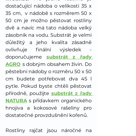
dostačující nádoba o velikosti 35 x 
35 cm,  v nádobě s rozměrem 50 x 
50 cm je možno pěstovat rostliny 
dvě a navíc má tato nádoba velký 
zásobník na vodu. Substrát je velmi 
důležitý a jeho kvalita zásadně 
ovlivňuje finální výsledek - 
doporučujeme 
substrát z řady 
AGRO
s dobrým obsahem živin. Do 
pěstební nádoby o rozměru 50 x 50 
cm budete potřebovat dva 45 l 
pytle. Pokud byste chtěli pěstovat 
přírodně, použijte 
substrát z řady 
NATURA
 s přídavkem organického 
hnojiva a kokosové rašeliny pro 
dostatečné provzdušnění kořenů. 
Rostliny rajčat jsou náročné na 